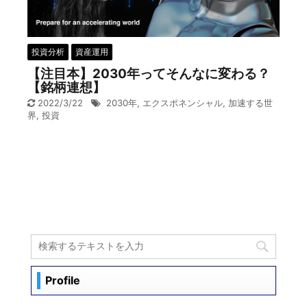
投資分析
資産運用
【注目本】2030年ってそんなに変わる？
【銘柄連想】
2022/3/22
2030年
,
エクスポネンシャル
,
加速する世
界
,
投資
Profile