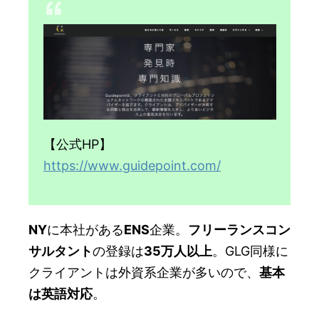
【公式HP】
https://www.guidepoint.com/
NY
に本社がある
ENS
企業。
フリーランスコン
サルタント
の登録は
35万人以上
。GLG同様に
クライアントは外資系企業が多いので、
基本
は英語対応
。