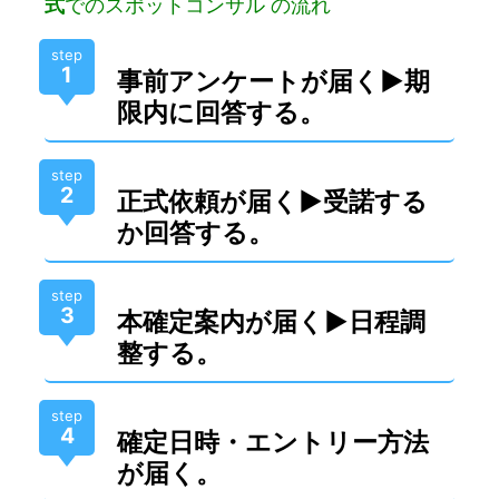
式
でのスポットコンサル の流れ
step
1
事前アンケートが届く▶︎期
限内
に回答する。
step
2
正式依頼が届く▶︎受諾する
か回答する。
step
3
本確定案内が届く▶︎日程調
整する。
step
4
確定日時・エントリー方法
が届く。