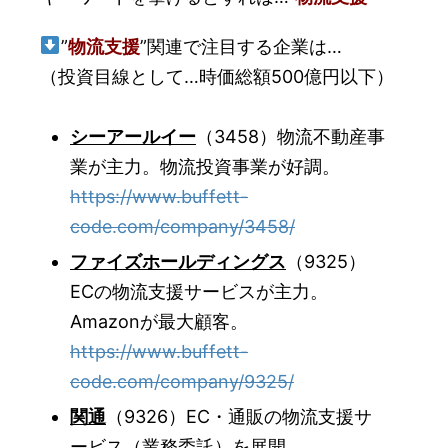
”
物流支援
”関連で注目する企業は…
（投資目線として…時価総額500億円以下）
シーアールイー
（3458）物流不動産事
業が主力。物流投資事業が好調。
https://www.buffett-
code.com/company/3458/
ファイズホールディングス
（9325）
ECの物流支援サービスが主力。
Amazonが最大顧客。
https://www.buffett-
code.com/company/9325/
関通
（9326）EC・通販の物流支援サ
ービス（業務委託）を展開。