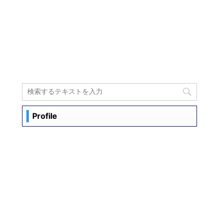
PREV
【企業分析】小売業/食材宅配/オイシックス・
ラ・大地（3182）
NEXT
【企業分析】電気機器/再生エネ/多摩川ホール
ディングス （6838）
Profile