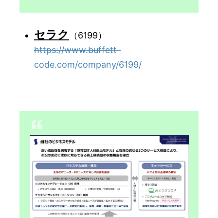
セラク
（6199）
https://www.buffett-
code.com/company/6199/