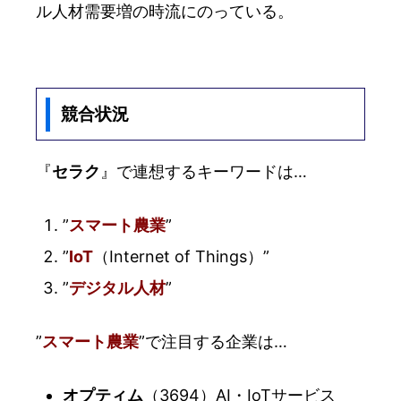
ル人材需要増の時流にのっている。
競合状況
『
セラク
』で連想するキーワードは…
”
スマート農業
”
”
IoT
（Internet of Things）”
”
デジタル人材
”
”
スマート農業
”で注目する企業は…
オプティム
（3694）AI・IoTサービス